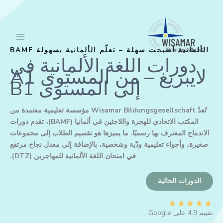
خطي
لى
لمحتوى
الألمانية أصبحت سهلة – تعلّم الألمانية بسهولة BAMF
دورات اللغة الألمانية في
لايبزيغ – من المستوى A1
إلى المستوى B1
تُعدّ Wisamar Bildungsgesellschaft مؤسسة تعليمية معتمدة من
المكتب الاتحادي للهجرة واللاجئين في ألمانيا (BAMF)، تقدم دورات
الاندماج المعترف بها رسميًا. ما يميزها هو تقسيم الطلاب إلى مجموعات
صغيرة، وأجواء تعليمية ودّية وشخصية، بالإضافة إلى معدل نجاح مرتفع
في امتحان اللغة الألمانية للمهاجرين (DTZ).
الدورات الحالية
★
★
★
★
★
تقييم 4.9 على Google